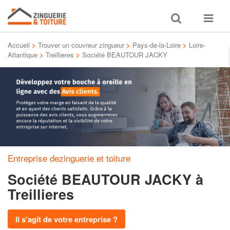
Toggle
Toggle
search
navigat
Accueil
>
Trouver un couvreur zingueur
>
Pays-de-la-Loire
>
Loire-
Atlantique
>
Treillieres
>
Société BEAUTOUR JACKY
Entreprise dezinguerie et toiture
Société BEAUTOUR JACKY
à
Treillieres
Il s'agit de votre entreprise ?