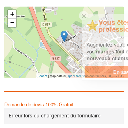
+
✕
Vous êtes un
−
professionnel ?
Augmentez votre
e
chiffre d'affaires
vos
tout en gagnant de
marges
!
nouveaux clients
En savoir plus
Leaflet
| Map data ©
OpenStreetMap contributors,
CC-BY-SA
Demande de devis 100% Gratuit
Erreur lors du chargement du formulaire