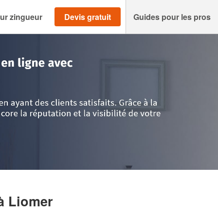
ur zingueur
Devis gratuit
Guides pour les pros
e
>
Liomer
>
Entreprise BAUER KEVIN
à Liomer