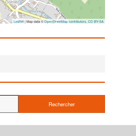
Leaflet
| Map data ©
OpenStreetMap contributors,
CC-BY-SA