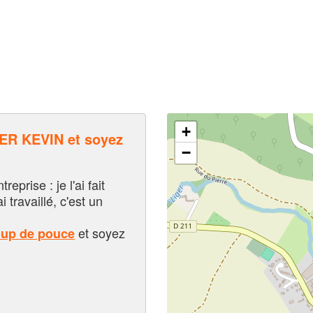
+
R KEVIN et soyez
−
eprise : je l'ai fait
i travaillé, c'est un
et soyez
oup de pouce