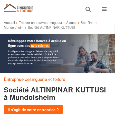
Toggle
Toggle
search
navigat
Accueil
>
Trouver un couvreur zingueur
>
Alsace
>
Bas-Rhin
>
Mundolsheim
>
Société ALTINPINAR KUTTUSI
Entreprise dezinguerie et toiture
Société ALTINPINAR KUTTUSI
à Mundolsheim
Il s'agit de votre entreprise ?