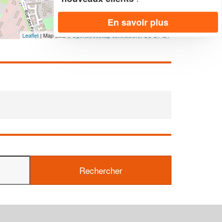
En savoir plus
Leaflet
| Map data ©
OpenStreetMap contributors,
CC-BY-SA