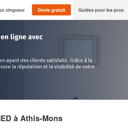
ur zingueur
Devis gratuit
Guides pour les pros
ssonne
>
Athis-Mons
>
Entreprise ALLAL MOHAMED
MED
à Athis-Mons