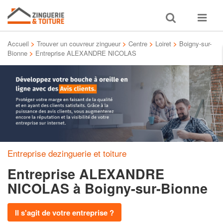
Toggle
Toggle
search
navigat
Accueil
>
Trouver un couvreur zingueur
>
Centre
>
Loiret
>
Boigny-sur-
Bionne
>
Entreprise ALEXANDRE NICOLAS
Entreprise dezinguerie et toiture
Entreprise ALEXANDRE
NICOLAS
à Boigny-sur-Bionne
Il s'agit de votre entreprise ?