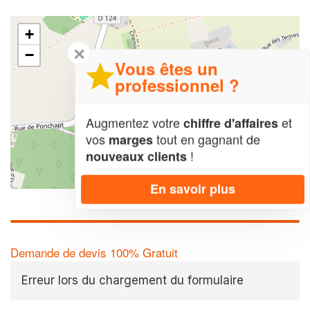
+
✕
−
Vous êtes un
professionnel ?
Augmentez votre
et
chiffre d'affaires
vos
tout en gagnant de
marges
!
nouveaux clients
Leaflet
| Map data ©
OpenStreetMap contributors,
CC-BY-SA
En savoir plus
Demande de devis 100% Gratuit
Erreur lors du chargement du formulaire