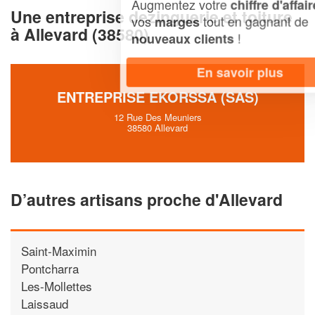
Augmentez votre
et
chiffre d'affaires
Une entreprise dezinguerie et toiture
vos
tout en gagnant de
marges
à Allevard (38580)
!
nouveaux clients
En savoir plus
ENTREPRISE EKORSSA (SAS)
12 Rue Des Meuniers
38580 Allevard
D’autres artisans proche d'Allevard
Saint-Maximin
Pontcharra
Les-Mollettes
Laissaud