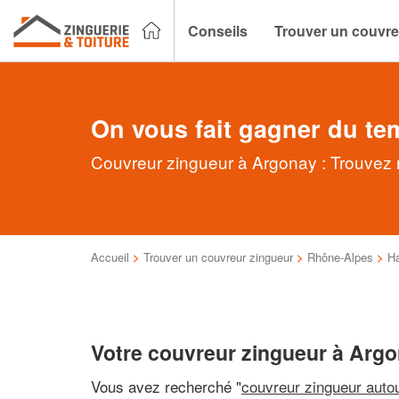
Conseils
Trouver un couvre
On vous fait gagner du te
Couvreur zingueur à Argonay : Trouvez r
Accueil
>
Trouver un couvreur zingueur
>
Rhône-Alpes
>
Ha
Votre couvreur zingueur à Arg
Vous avez recherché "
couvreur zingueur auto