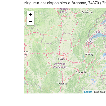
zingueur est disponibles à Argonay, 74370 (R
+
−
Leaflet
| Map data