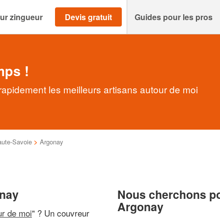
ur zingueur
Devis gratuit
Guides pour les pros
mps !
apidement les meilleurs artisans autour de moi
ute-Savoie
>
Argonay
onay
Nous cherchons pou
Argonay
ur de moi
" ? Un couvreur