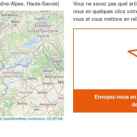
hône-Alpes, Haute-Savoie)
Vous ne savez pas quel arti
nous en quelques clics vot
vous et vous mettons en rela
Envoyez-nous en q
de
 ©
OpenStreetMap contributors,
CC-BY-SA