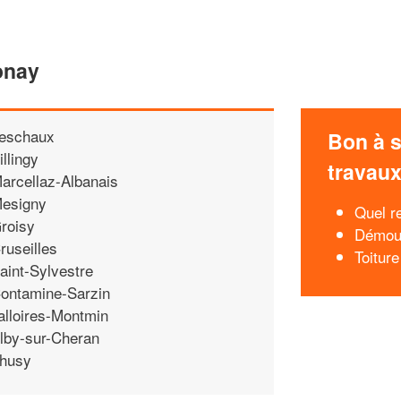
onay
eschaux
Bon à s
illingy
travau
arcellaz-Albanais
esigny
Quel r
roisy
Démous
ruseilles
Toitur
aint-Sylvestre
ontamine-Sarzin
alloires-Montmin
lby-sur-Cheran
husy