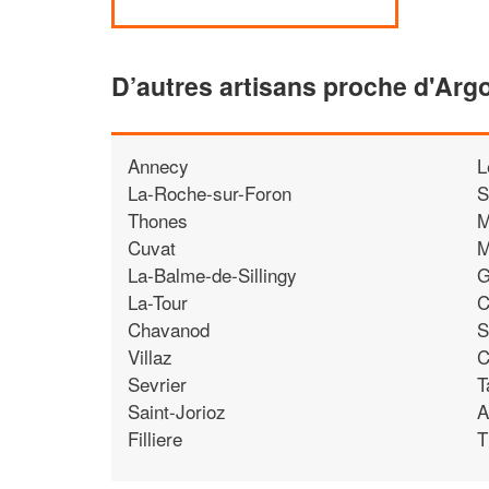
D’autres artisans proche d'Arg
Annecy
L
La-Roche-sur-Foron
S
Thones
M
Cuvat
M
La-Balme-de-Sillingy
G
La-Tour
C
Chavanod
S
Villaz
C
Sevrier
T
Saint-Jorioz
A
Filliere
T