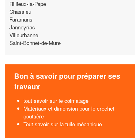
Rillieux-la-Pape
Chassieu
Faramans
Janneyrias
Villeurbanne
Saint-Bonnet-de-Mure
Bon à savoir pour préparer ses
travaux
tout savoir sur le colmatage
Matériaux et dimension pour le crochet
gouttière
Tout savoir sur la tuile mécanique