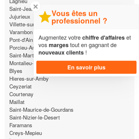
Lagnieu
✕
Saint-Jean-le-Vieux
Vous êtes un
Jujurieux
professionnel ?
Villette-sur-Ain
Varambon
Augmentez votre
et
chiffre d'affaires
Pont-d'Ain
vos
tout en gagnant de
marges
Porcieu-Amblagnieu
!
nouveaux clients
Saint-Martin-du-Mont
Montalieu-Vercieu
En savoir plus
Blyes
Hieres-sur-Amby
Ceyzeriat
Courtenay
Maillat
Saint-Maurice-de-Gourdans
Saint-Nizier-le-Desert
Faramans
Creys-Mepieu