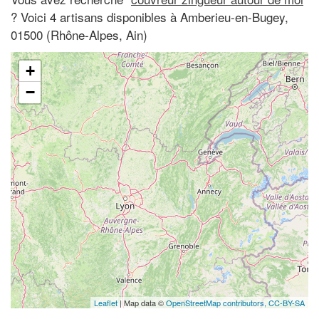
? Voici 4 artisans disponibles à Amberieu-en-Bugey,
01500 (Rhône-Alpes, Ain)
+
−
Leaflet
| Map data ©
OpenStreetMap contributors,
CC-BY-SA