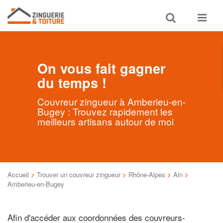
Toggle
Toggle
search
navigat
On vous fait gagner
du temps !
Couvreur zingueur à Amberieu-en-
Bugey : Trouvez rapidement les
meilleurs artisans autour de moi
Accueil
>
Trouver un couvreur zingueur
>
Rhône-Alpes
>
Ain
>
Amberieu-en-Bugey
Afin d'accéder aux coordonnées des couvreurs-