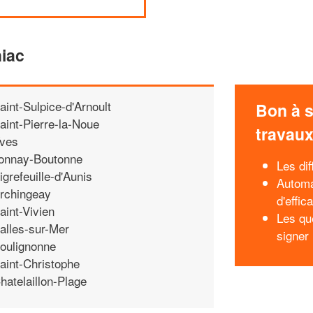
hiac
aint-Sulpice-d'Arnoult
Bon à s
aint-Pierre-la-Noue
travau
ves
onnay-Boutonne
Les dif
igrefeuille-d'Aunis
Automa
rchingeay
d'effic
aint-Vivien
Les qu
alles-sur-Mer
signer 
oulignonne
aint-Christophe
hatelaillon-Plage