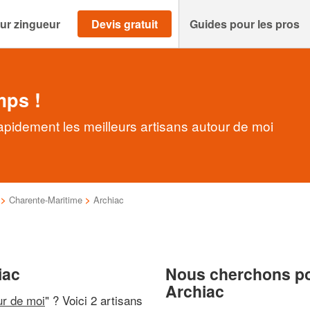
ur zingueur
Devis gratuit
Guides pour les pros
mps !
apidement les meilleurs artisans autour de moi
>
Charente-Maritime
>
Archiac
iac
Nous cherchons pou
Archiac
ur de moi
" ? Voici 2 artisans