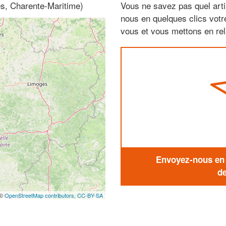
es, Charente-Maritime)
Vous ne savez pas quel arti
nous en quelques clics vot
vous et vous mettons en rela
Envoyez-nous en q
de
 ©
OpenStreetMap contributors,
CC-BY-SA