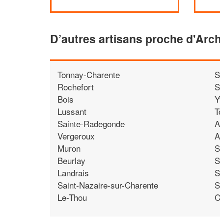
D’autres artisans proche d'Arc
Tonnay-Charente
S
Rochefort
S
Bois
Y
Lussant
T
Sainte-Radegonde
A
Vergeroux
A
Muron
S
Beurlay
S
Landrais
S
Saint-Nazaire-sur-Charente
S
Le-Thou
C