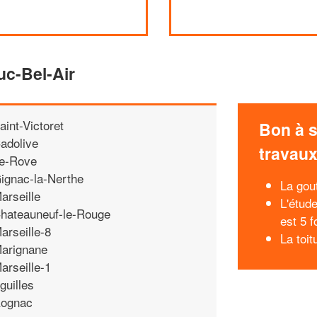
uc-Bel-Air
aint-Victoret
Bon à s
adolive
travau
e-Rove
ignac-la-Nerthe
La gout
arseille
L'étud
hateauneuf-le-Rouge
est 5 
arseille-8
La toit
arignane
arseille-1
guilles
ognac