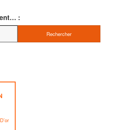
ment… :
✕
Vous êtes un
professionnel ?
Augmentez votre
chiffre d'affai
vos
tout en gagnant de
marges
!
nouveaux clients
En savoir plus
N
D’or