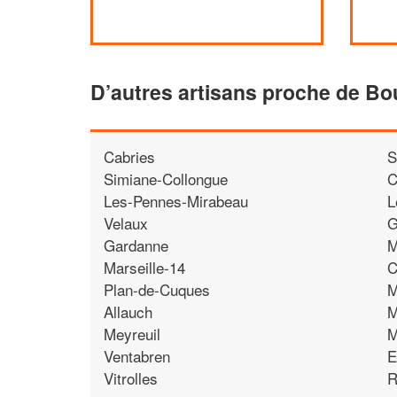
D’autres artisans proche de Bo
Cabries
S
Simiane-Collongue
C
Les-Pennes-Mirabeau
L
Velaux
G
Gardanne
M
Marseille-14
C
Plan-de-Cuques
M
Allauch
M
Meyreuil
M
Ventabren
E
Vitrolles
R