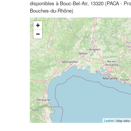
disponibles à Bouc-Bel-Air, 13320 (PACA - Pr
Bouches-du-Rhône)
+
−
Leaflet
| Map data