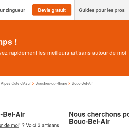
ur zingueur
Devis gratuit
Guides pour les pros
mps !
vez rapidement les meilleurs artisans autour de moi
Alpes Côte d'Azur
>
Bouches-du-Rhône
>
Bouc-Bel-Air
-Bel-Air
Nous cherchons pou
Bouc-Bel-Air
ur de moi
" ? Voici 3 artisans