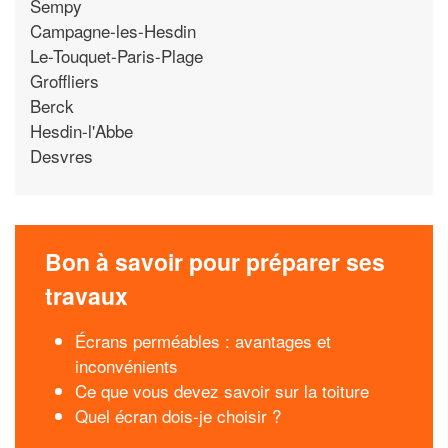
Sempy
Campagne-les-Hesdin
Le-Touquet-Paris-Plage
Groffliers
Berck
Hesdin-l'Abbe
Desvres
Bon à savoir pour préparer ses
travaux
Écrans perméables : avantages et
inconvénients
Ce que vous devez savoir sur la toiture
Quel écran dois-je choisir ?