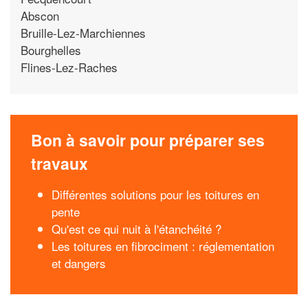
Abscon
Bruille-Lez-Marchiennes
Bourghelles
Flines-Lez-Raches
Bon à savoir pour préparer ses
travaux
Différentes solutions pour les toitures en
pente
Qu'est ce qui nuit à l'étanchéité ?
Les toitures en fibrociment : réglementation
et dangers