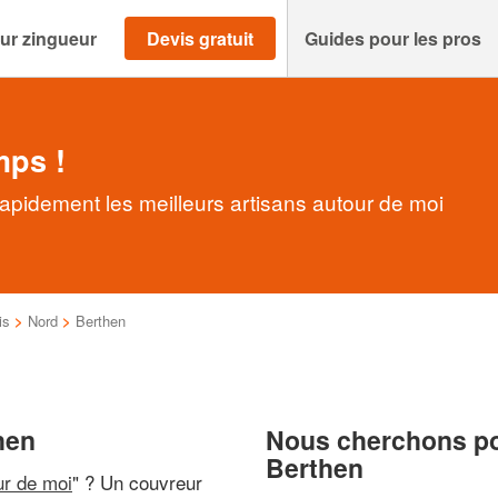
ur zingueur
Devis gratuit
Guides pour les pros
mps !
apidement les meilleurs artisans autour de moi
is
>
Nord
>
Berthen
hen
Nous cherchons pou
Berthen
ur de moi
" ? Un couvreur