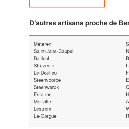
D’autres artisans proche de Be
Meteren
S
Saint-Jans-Cappel
N
Bailleul
B
Strazeele
L
Le-Doulieu
F
Steenvoorde
E
Steenwerck
C
Estaires
H
Merville
A
Lestrem
W
La-Gorgue
R