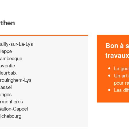
rthen
ailly-sur-La-Lys
Bon à s
ieppe
travau
ambecque
aventie
La gou
leurbaix
Un art
rquinghem-Lys
pour r
assel
Les dif
inges
rmentieres
allon-Cappel
ichebourg