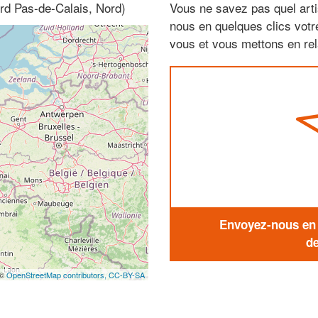
ord Pas-de-Calais, Nord)
Vous ne savez pas quel arti
nous en quelques clics vot
vous et vous mettons en rela
Envoyez-nous en q
de
 ©
OpenStreetMap contributors,
CC-BY-SA