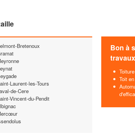
aille
elmont-Bretenoux
Bon à s
ramat
travau
eyronne
eynat
Toitur
eygade
Toit en
aint-Laurent-les-Tours
Automa
aval-de-Cere
d'effic
aint-Vincent-du-Pendit
lbignac
ercœur
ssendolus