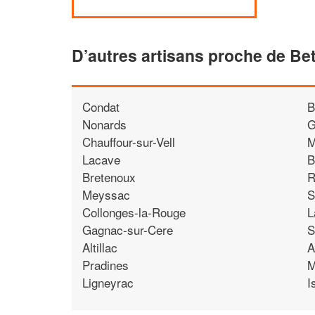
D’autres artisans proche de Bet
Condat
B
Nonards
G
Chauffour-sur-Vell
M
Lacave
B
Bretenoux
R
Meyssac
S
Collonges-la-Rouge
L
Gagnac-sur-Cere
S
Altillac
A
Pradines
M
Ligneyrac
I