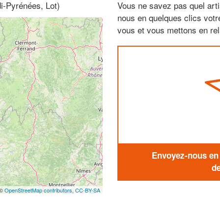
di-Pyrénées, Lot)
Vous ne savez pas quel arti
nous en quelques clics vot
vous et vous mettons en rela
Envoyez-nous en q
de
 ©
OpenStreetMap contributors,
CC-BY-SA