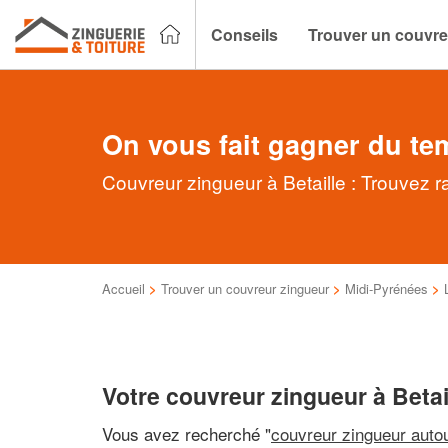
Conseils
Trouver un couvre
On vous fait gagner du te
Couvreur zingueur à Betaille : Trouvez r
Accueil
>
Trouver un couvreur zingueur
>
Midi-Pyrénées
>
Votre couvreur zingueur à Betai
Vous avez recherché "
couvreur zingueur auto