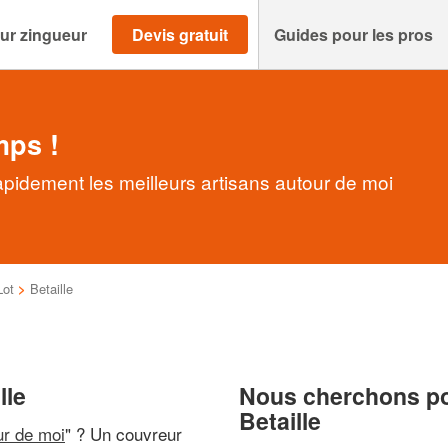
ur zingueur
Devis gratuit
Guides pour les pros
mps !
apidement les meilleurs artisans autour de moi
Lot
>
Betaille
lle
Nous cherchons pou
Betaille
ur de moi
" ? Un couvreur