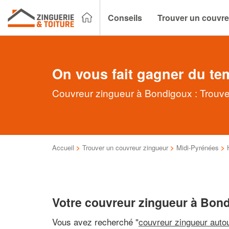
Conseils
Trouver un couvre
On vous fait gagner du te
Couvreur zingueur à Bondigoux : Trouvez
Accueil
>
Trouver un couvreur zingueur
>
Midi-Pyrénées
>
Votre couvreur zingueur à Bon
Vous avez recherché "
couvreur zingueur auto