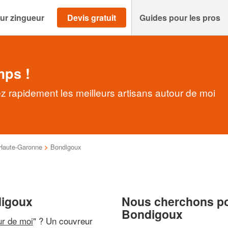
ur zingueur
Devis gratuit
Guides pour les pros
mps !
 rapidement les meilleurs artisans autour de moi
Haute-Garonne
>
Bondigoux
digoux
Nous cherchons pou
Bondigoux
ur de moi
" ? Un couvreur