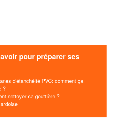
avoir pour préparer ses
x
nes d'étanchéité PVC: comment ça
e ?
t nettoyer sa gouttière ?
 ardoise