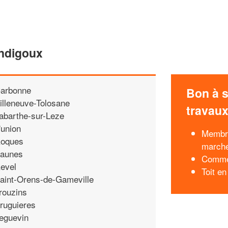
ondigoux
arbonne
Bon à s
illeneuve-Tolosane
travau
abarthe-sur-Leze
'union
Membra
oques
march
aunes
Commen
evel
Toit en
aint-Orens-de-Gameville
rouzins
ruguieres
eguevin