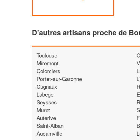
D’autres artisans proche de B
Toulouse
C
Miremont
V
Colomiers
L
Portet-sur-Garonne
L
Cugnaux
R
Labege
E
Seysses
R
Muret
S
Auterive
F
Saint-Alban
B
Aucamville
L