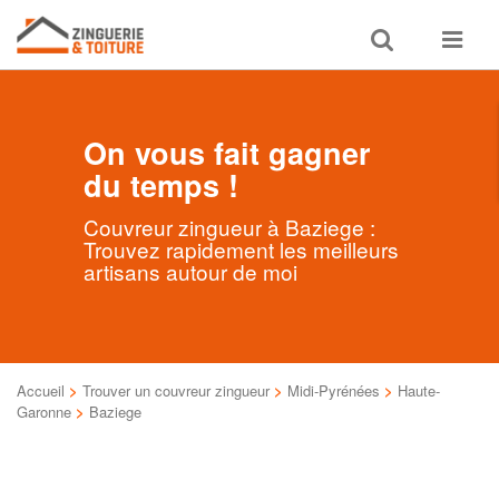
Toggle
Toggle
search
navigat
On vous fait gagner
du temps !
Couvreur zingueur à Baziege :
Trouvez rapidement les meilleurs
artisans autour de moi
Accueil
>
Trouver un couvreur zingueur
>
Midi-Pyrénées
>
Haute-
Garonne
>
Baziege