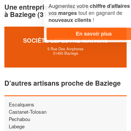
Augmentez votre
et
chiffre d'affaires
Une entreprise dezinguerie et toiture
vos
tout en gagnant de
marges
à Baziege (31450)
!
nouveaux clients
En savoir plus
SOCIÉTÉ LEFEBVRE MATHIAS
5 Rue Des Amphores
31450 Baziege
D’autres artisans proche de Baziege
Escalquens
Castanet-Tolosan
Pechabou
Labege