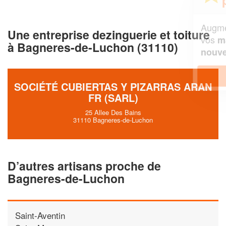
Augmentez votre
et
chiffre d'affaires
Une entreprise dezinguerie et toiture
vos
tout en gagnant de
marges
à Bagneres-de-Luchon (31110)
!
nouveaux clients
En savoir plus
SOCIÉTÉ CUBIERTAS Y PIZARRAS ARAN
FR (SARL)
25 Allee Des Bains
31110 Bagneres-de-Luchon
D’autres artisans proche de
Bagneres-de-Luchon
Saint-Aventin