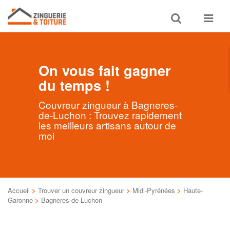
Toggle
Toggle
search
navigat
On vous fait gagner
du temps !
Couvreur zingueur à Bagneres-
de-Luchon : Trouvez rapidement
les meilleurs artisans autour de
moi
Accueil
>
Trouver un couvreur zingueur
>
Midi-Pyrénées
>
Haute-
Garonne
>
Bagneres-de-Luchon