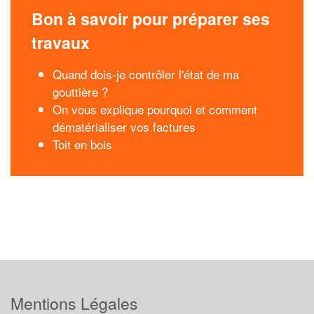
Bon à savoir pour préparer ses
travaux
Quand dois-je contrôler l'état de ma
gouttière ?
On vous explique pourquoi et comment
dématérialiser vos factures
Toit en bois
Mentions Légales