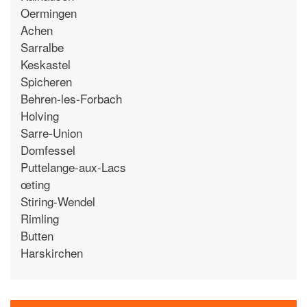
Oermingen
Achen
Sarralbe
Keskastel
Spicheren
Behren-les-Forbach
Holving
Sarre-Union
Domfessel
Puttelange-aux-Lacs
œting
Stiring-Wendel
Rimling
Butten
Harskirchen