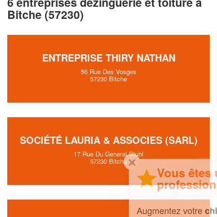
6 entreprises dezinguerie et toiture à
Bitche (57230)
ENTREPRISE THIRY NATHAN
56 Rue Des Vosges
57230 Bitche
SOCIÉTÉ LAURIA & ASSOCIES (SARL)
17 Rue Du General Stuhl
✕
57230 Bitche
Vous êtes un
professionnel ?
Augmentez votre
et
chiffre d'affaires