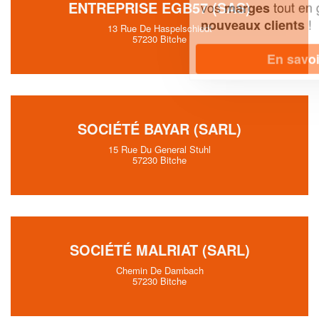
ENTREPRISE EGB57 (SAS)
vos
tout en gagnant de
marges
!
nouveaux clients
13 Rue De Haspelschiedt
57230 Bitche
En savoir plus
SOCIÉTÉ BAYAR (SARL)
15 Rue Du General Stuhl
57230 Bitche
SOCIÉTÉ MALRIAT (SARL)
Chemin De Dambach
57230 Bitche