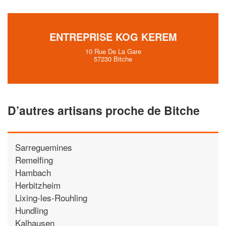
ENTREPRISE KOG KEREM
10 Rue De La Gare
57230 Bitche
D’autres artisans proche de Bitche
Sarreguemines
Remelfing
Hambach
Herbitzheim
Lixing-les-Rouhling
Hundling
Kalhausen