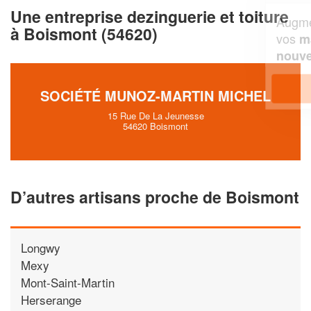
Une entreprise dezinguerie et toiture
Augmentez votre
et
chiffre d'affaires
à Boismont (54620)
vos
tout en gagnant de
marges
!
nouveaux clients
En savoir plus
SOCIÉTÉ MUNOZ-MARTIN MICHEL
15 Rue De La Jeunesse
54620 Boismont
D’autres artisans proche de Boismont
Longwy
Mexy
Mont-Saint-Martin
Herserange