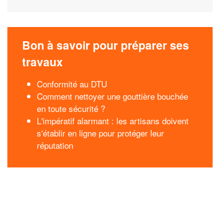
Bon à savoir pour préparer ses
travaux
Conformité au DTU
Comment nettoyer une gouttière bouchée
en toute sécurité ?
L'impératif alarmant : les artisans doivent
s'établir en ligne pour protéger leur
réputation