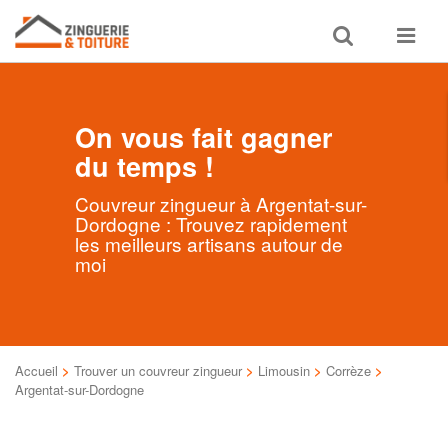
Toggle
Toggle
search
navigat
On vous fait gagner
du temps !
Couvreur zingueur à Argentat-sur-
Dordogne : Trouvez rapidement
les meilleurs artisans autour de
moi
Accueil
>
Trouver un couvreur zingueur
>
Limousin
>
Corrèze
>
Argentat-sur-Dordogne