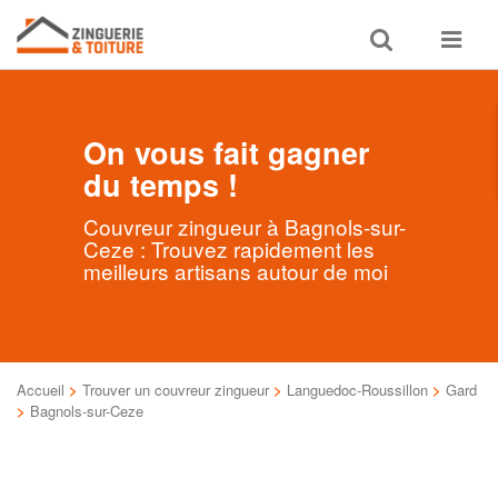
Toggle
Toggle
search
navigat
On vous fait gagner
du temps !
Couvreur zingueur à Bagnols-sur-
Ceze : Trouvez rapidement les
meilleurs artisans autour de moi
Accueil
>
Trouver un couvreur zingueur
>
Languedoc-Roussillon
>
Gard
>
Bagnols-sur-Ceze