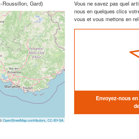
-Roussillon, Gard)
Vous ne savez pas quel arti
nous en quelques clics vot
vous et vous mettons en rela
Envoyez-nous en q
de
 ©
OpenStreetMap contributors,
CC-BY-SA