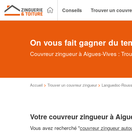
Conseils
Trouver un couvre
On vous fait gagner du te
Couvreur zingueur à Aigues-Vives : Trou
Accueil
>
Trouver un couvreur zingueur
>
Languedoc-Roussi
Votre couvreur zingueur à Aigu
Vous avez recherché "
couvreur zingueur auto