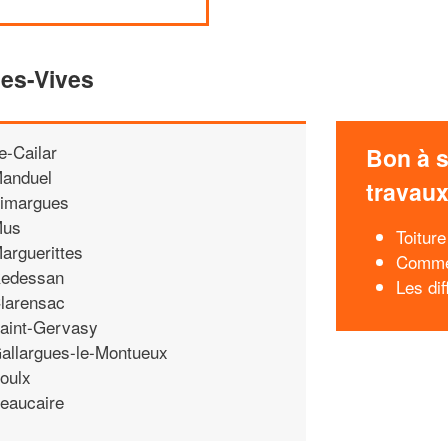
ues-Vives
e-Cailar
Bon à s
anduel
travau
imargues
us
Toiture
arguerittes
Commen
edessan
Les di
larensac
aint-Gervasy
allargues-le-Montueux
oulx
eaucaire