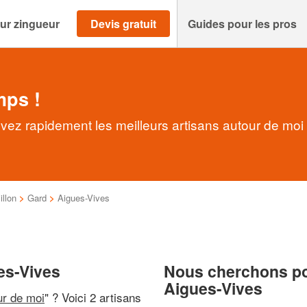
ur zingueur
Devis gratuit
Guides pour les pros
mps !
vez rapidement les meilleurs artisans autour de moi
llon
>
Gard
>
Aigues-Vives
es-Vives
Nous cherchons pou
Aigues-Vives
ur de moi
" ? Voici 2 artisans