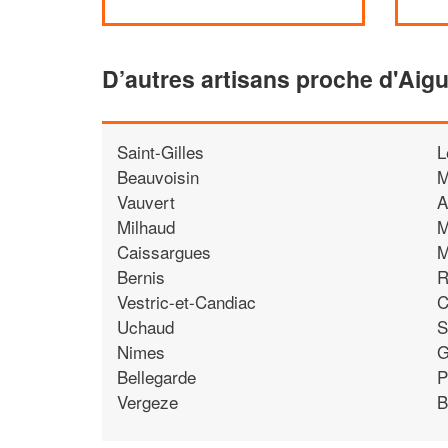
D’autres artisans proche d'Aig
Saint-Gilles
L
Beauvoisin
M
Vauvert
A
Milhaud
M
Caissargues
M
Bernis
R
Vestric-et-Candiac
C
Uchaud
S
Nimes
G
Bellegarde
P
Vergeze
B