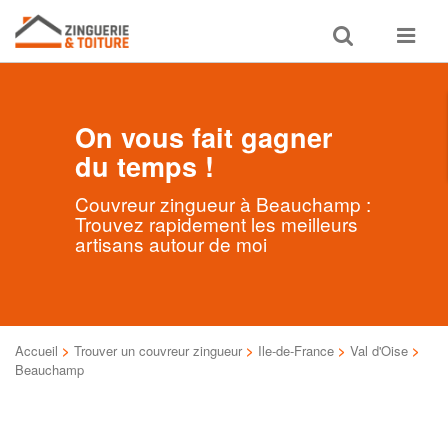
Toggle
Toggle
search
navigat
On vous fait gagner
du temps !
Couvreur zingueur à Beauchamp :
Trouvez rapidement les meilleurs
artisans autour de moi
Accueil
>
Trouver un couvreur zingueur
>
Ile-de-France
>
Val d'Oise
>
Beauchamp