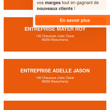
vos
tout en gagnant de
marges
!
nouveaux clients
En savoir plus
ENTREPRISE MAYER ROY
136 Chaussee Jules Cesar
95250 Beauchamp
ENTREPRISE ADELLE JASON
136 Chaussee Jules Cesar
95250 Beauchamp