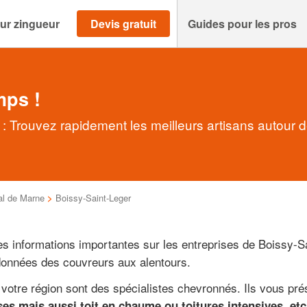
ur zingueur
Devis gratuit
Guides pour les pros
mps !
: Trouvez rapidement les meilleurs artisans autour 
al de Marne
>
Boissy-Saint-Leger
es informations importantes sur les entreprises de Boissy-Sa
onnées des couvreurs aux alentours.
votre région sont des spécialistes chevronnés. Ils vous pré
ses mais aussi toit en chaume ou toitures intensives, etc