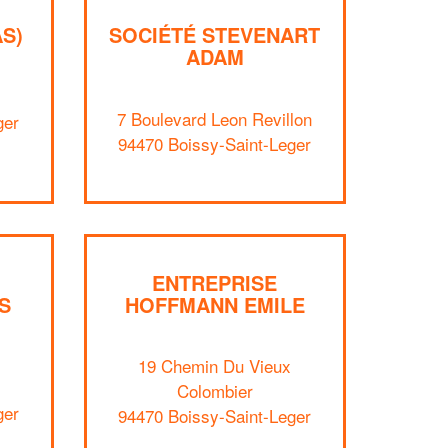
S)
SOCIÉTÉ STEVENART
ADAM
7 Boulevard Leon Revillon
ger
94470 Boissy-Saint-Leger
ENTREPRISE
S
HOFFMANN EMILE
19 Chemin Du Vieux
✕
Colombier
Vous êtes un
ger
94470 Boissy-Saint-Leger
professionnel ?