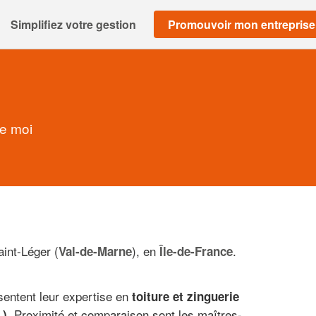
Simplifiez votre gestion
Promouvoir mon entreprise
de moi
int-Léger (
), en
.
Val-de-Marne
Île-de-France
sentent leur expertise en
toiture et zinguerie
. Proximité et comparaison sont les maîtres-
.)