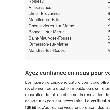
Noiseau
E
Villecresnes
P
Limeil-Brevannes
B
Marolles-en-Brie
S
Chennevieres-sur-Marne
Y
Bonneuil-sur-Marne
B
Saint-Maur-des-Fosses
S
Ormesson-sur-Marne
P
Mandres-les-Roses
M
Ayez confiance en nous pour v
L'annuaire de zinguerie-toiture.com vous offre
revêtement de protection meuble ou d'entreten
réparation de toit en chaume, la rénovation de
couvreur expert est nécessaire. La
vérificati
et d'autres services encore sont des tra
fuites