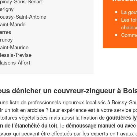
pinay-Sous-Senart
erigny
La gou
oussy-Saint-Antoine
Les toi
aint-Mande
chaleu
erres
Commen
runoy
aint-Maurice
lessis-Trevise
aisons-Alfort
ous dénicher un couvreur-zingueur à Boi
 une liste de professionnels rigoureux localisés à Boissy-Sa
ir un toit en ardoise ? Leur expérience est à votre service
 toitures végétalisées mais aussi la fixation de
gouttières l
, le
on de l'étanchéité du toit
démoussage manuel ou avec a
vaux qui peuvent être effectués par les experts en travaux d