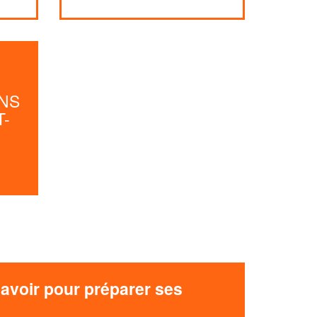
Augmentez votre
et
chiffre d'affaires
vos
tout en gagnant de
marges
!
nouveaux clients
NS
En savoir plus
T-
avoir pour préparer ses
x