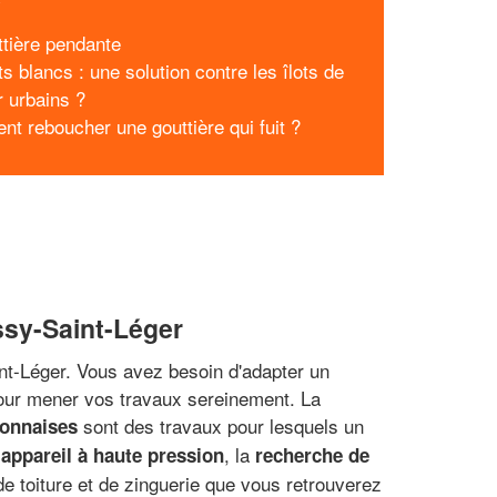
ttière pendante
ts blancs : une solution contre les îlots de
r urbains ?
t reboucher une gouttière qui fuit ?
ssy-Saint-Léger
int-Léger. Vous avez besoin d'adapter un
 pour mener vos travaux sereinement. La
sont des travaux pour lesquels un
yonnaises
, la
ppareil à haute pression
recherche de
e toiture et de zinguerie que vous retrouverez