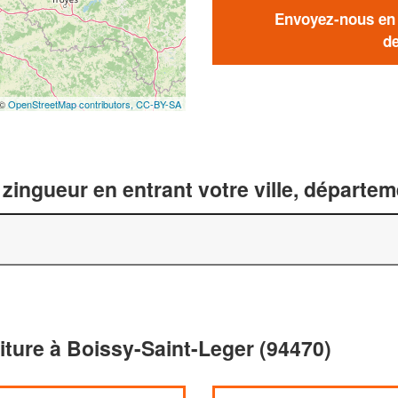
Envoyez-nous en q
de
 ©
OpenStreetMap contributors,
CC-BY-SA
zingueur en entrant votre ville, départe
oiture à Boissy-Saint-Leger (94470)