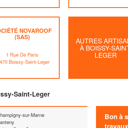
OCIÉTÉ NOVAROOF
(SAS)
AUTRES ARTISA
À BOISSY-SAIN
LEGER
1 Rue De Paris
470 Boissy-Saint-Leger
issy-Saint-Leger
hampigny-sur-Marne
Bon à s
anteny
travau