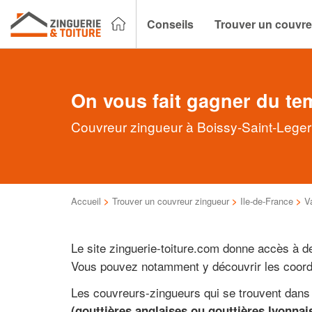
Conseils
Trouver un couvre
On vous fait gagner du te
Couvreur zingueur à Boissy-Saint-Leger 
Accueil
>
Trouver un couvreur zingueur
>
Ile-de-France
>
V
Le site zinguerie-toiture.com donne accès à d
Vous pouvez notamment y découvrir les coord
Les couvreurs-zingueurs qui se trouvent dans 
(gouttières anglaises ou gouttières lyonnai