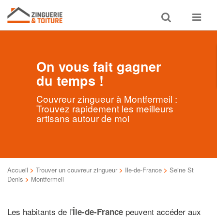
Toggle
Toggle
search
navigat
On vous fait gagner
du temps !
Couvreur zingueur à Montfermeil :
Trouvez rapidement les meilleurs
artisans autour de moi
Accueil
>
Trouver un couvreur zingueur
>
Ile-de-France
>
Seine St
Denis
>
Montfermeil
Les habitants de l'
peuvent accéder aux
Île-de-France