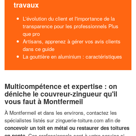
travaux
L'évolution du client et l'importance de la
transparence pour les professionnels Plus
que pro
Artisans, apprenez à gérer vos avis clients
dans ce guide
La gouttière en aluminium : caractéristiques
Multicompétence et expertise : on
déniche le couvreur-zingueur qu'il
vous faut à Montfermeil
À Montfermeil et dans les environs, contactez les
spécialistes listés sur zinguerie-toiture.com afin de
concevoir un toit en métal ou restaurer des toitures
. Ces professionnels sont à votre service si
en pente