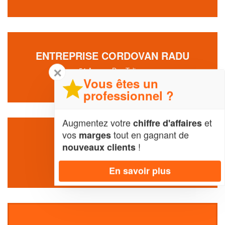
ENTREPRISE CORDOVAN RADU
✕
54 Avenue Des Tulipes
93370 Montfermeil
Vous êtes un
professionnel ?
Augmentez votre
et
chiffre d'affaires
vos
tout en gagnant de
marges
SOCIÉTÉ YMA (SARL)
!
nouveaux clients
13 Avenue Marcel Dassault
93370 Montfermeil
En savoir plus