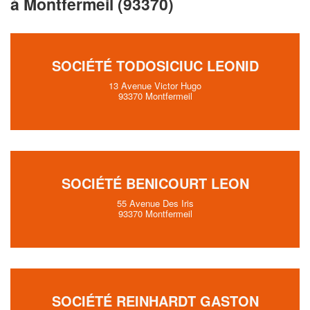
à Montfermeil (93370)
SOCIÉTÉ TODOSICIUC LEONID
13 Avenue Victor Hugo
93370 Montfermeil
SOCIÉTÉ BENICOURT LEON
55 Avenue Des Iris
93370 Montfermeil
SOCIÉTÉ REINHARDT GASTON