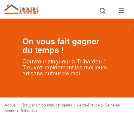
Toggle
Toggle
search
navigat
On vous fait gagner
du temps !
Couvreur zingueur à Trilbardou :
Trouvez rapidement les meilleurs
artisans autour de moi
Accueil
>
Trouver un couvreur zingueur
>
Ile-de-France
>
Seine-et-
Marne
>
Trilbardou