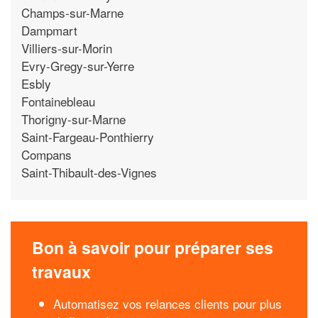
Champs-sur-Marne
Dampmart
Villiers-sur-Morin
Evry-Gregy-sur-Yerre
Esbly
Fontainebleau
Thorigny-sur-Marne
Saint-Fargeau-Ponthierry
Compans
Saint-Thibault-des-Vignes
Bon à savoir pour préparer ses
travaux
Automatisez vos relances clients pour plus