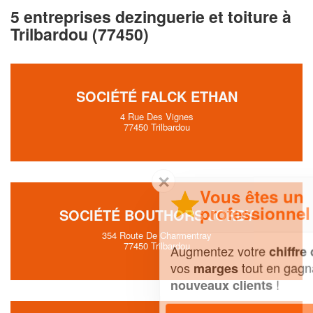
5 entreprises dezinguerie et toiture à
Trilbardou (77450)
SOCIÉTÉ FALCK ETHAN
4 Rue Des Vignes
77450 Trilbardou
✕
Vous êtes un
professionnel ?
SOCIÉTÉ BOUTHORS JORDY
354 Route De Charmentray
77450 Trilbardou
Augmentez votre
et
chiffre d'affaires
vos
tout en gagnant de
marges
!
nouveaux clients