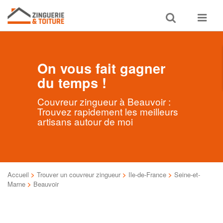
Toggle
Toggle
search
navigat
On vous fait gagner
du temps !
Couvreur zingueur à Beauvoir :
Trouvez rapidement les meilleurs
artisans autour de moi
Accueil
>
Trouver un couvreur zingueur
>
Ile-de-France
>
Seine-et-
Marne
>
Beauvoir