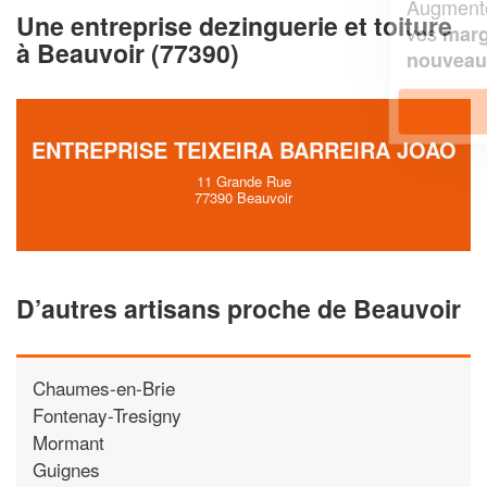
Augmentez votre
et
chiffre d'affaires
Une entreprise dezinguerie et toiture
vos
tout en gagnant de
marges
à Beauvoir (77390)
!
nouveaux clients
En savoir plus
ENTREPRISE TEIXEIRA BARREIRA JOAO
11 Grande Rue
77390 Beauvoir
D’autres artisans proche de Beauvoir
Chaumes-en-Brie
Fontenay-Tresigny
Mormant
Guignes