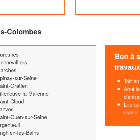
ois-Colombes
uresnes
Bon à s
ennevilliers
travau
arches
pinay-sur-Seine
Toit e
aint-Gratien
Amélio
illeneuve-la-Garenne
d'entre
aint-Cloud
Les qu
anves
signer 
aint-Ouen-sur-Seine
rgenteuil
nghien-les-Bains