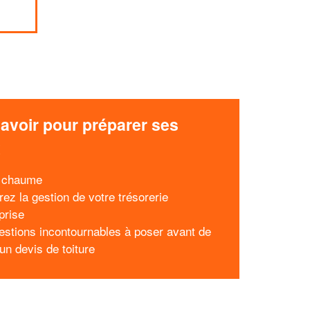
avoir pour préparer ses
x
n chaume
rez la gestion de votre trésorerie
prise
estions incontournables à poser avant de
un devis de toiture