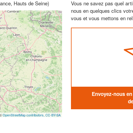
rance, Hauts de Seine)
Vous ne savez pas quel arti
nous en quelques clics vot
vous et vous mettons en rela
Envoyez-nous en q
de
 ©
OpenStreetMap contributors,
CC-BY-SA