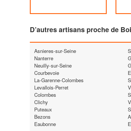
D’autres artisans proche de B
Asnieres-sur-Seine
S
Nanterre
G
Neuilly-sur-Seine
G
Courbevoie
E
La-Garenne-Colombes
S
Levallois-Perret
V
Colombes
S
Clichy
V
Puteaux
S
Bezons
A
Eaubonne
E