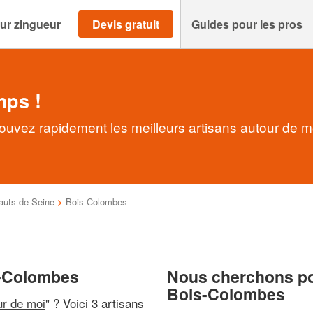
ur zingueur
Devis gratuit
Guides pour les pros
mps !
ouvez rapidement les meilleurs artisans autour de m
auts de Seine
>
Bois-Colombes
s-Colombes
Nous cherchons pou
Bois-Colombes
ur de moi
" ? Voici 3 artisans