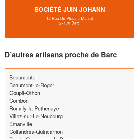
SOCIÉTÉ JUIN JOHANN
12 Rue Du Plessis Mahiet
27170 Barc
D’autres artisans proche de Barc
Beaumontel
Beaumont-le-Roger
Goupil-Othon
Combon
Romilly-la-Puthenaye
Villez-sur-Le-Neubourg
Emanville
Collandres-Quincarnon