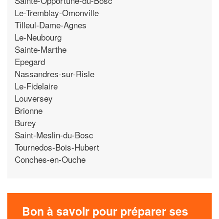
Sainte-Opportune-du-Bosc
Le-Tremblay-Omonville
Tilleul-Dame-Agnes
Le-Neubourg
Sainte-Marthe
Epegard
Nassandres-sur-Risle
Le-Fidelaire
Louversey
Brionne
Burey
Saint-Meslin-du-Bosc
Tournedos-Bois-Hubert
Conches-en-Ouche
Bon à savoir pour préparer ses