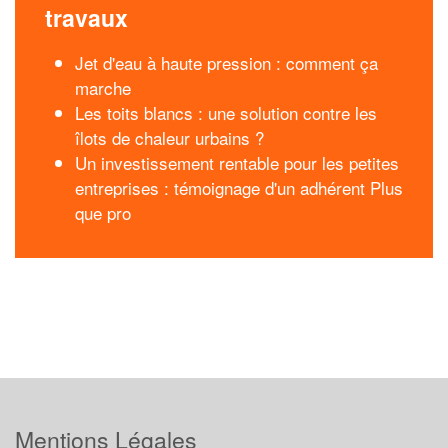
travaux
Jet d'eau à haute pression : comment ça
marche
Les toits blancs : une solution contre les
îlots de chaleur urbains ?
Un investissement rentable pour les petites
entreprises : témoignage d'un adhérent Plus
que pro
Mentions Légales