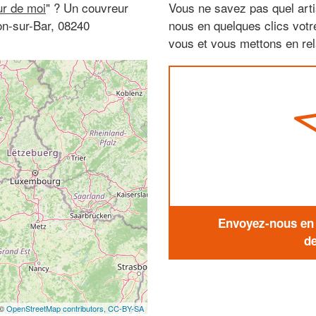
ur de moi
" ? Un couvreur
Vous ne savez pas quel arti
lon-sur-Bar, 08240
nous en quelques clics vot
vous et vous mettons en rela
Envoyez-nous en q
de
 ©
OpenStreetMap contributors,
CC-BY-SA