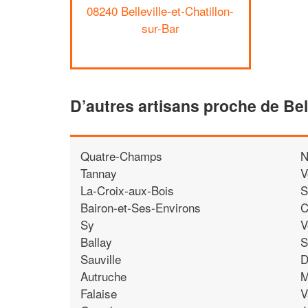
08240 Belleville-et-Chatillon-
sur-Bar
D’autres artisans proche de Bell
Quatre-Champs
N
Tannay
V
La-Croix-aux-Bois
S
Bairon-et-Ses-Environs
C
Sy
V
Ballay
S
Sauville
D
Autruche
M
Falaise
V