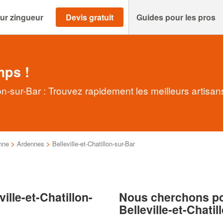
ur zingueur
Devis gratuit
Guides pour les pros
mps !
lon-sur-Bar : Trouvez rapidement les meilleurs artisa
nne
>
Ardennes
>
Belleville-et-Chatillon-sur-Bar
ille-et-Chatillon-
Nous cherchons pou
Belleville-et-Chati