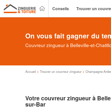
Conseils
Trouver un couvre
On vous fait gagner du te
Couvreur zingueur à Belleville-et-Chatil
Accueil
>
Trouver un couvreur zingueur
>
Champagne-Arde
Votre couvreur zingueur à Bellev
sur-Bar