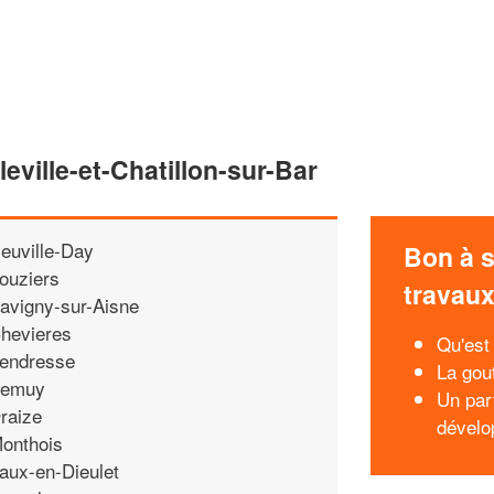
eville-et-Chatillon-sur-Bar
euville-Day
Bon à s
ouziers
travau
avigny-sur-Aisne
hevieres
Qu'est 
endresse
La gou
emuy
Un par
raize
dévelo
onthois
aux-en-Dieulet