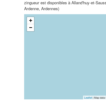
zingueur est disponibles à Alland'huy-et-Sau
Ardenne, Ardennes)
+
−
Leaflet
| Map data