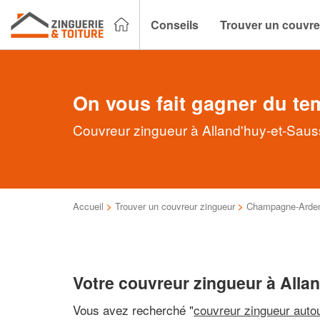
Conseils
Trouver un couvre
On vous fait gagner du te
Couvreur zingueur à Alland'huy-et-Sauss
Accueil
>
Trouver un couvreur zingueur
>
Champagne-Arde
Votre couvreur zingueur à Alla
Vous avez recherché "
couvreur zingueur auto