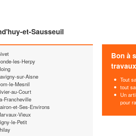
nd'huy-et-Sausseuil
ivet
Bon à s
onde-les-Herpy
travau
loing
avigny-sur-Aisne
Tout sa
om-le-Mesnil
tout s
ivier-au-Court
Un art
a-Francheville
pour r
airon-et-Ses-Environs
arvaux-Vieux
igny-le-Petit
hilay