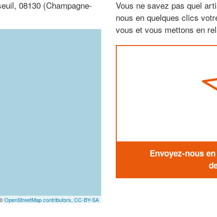
sseuil, 08130 (Champagne-
Vous ne savez pas quel arti
nous en quelques clics vot
vous et vous mettons en rela
Envoyez-nous en q
de
 ©
OpenStreetMap contributors,
CC-BY-SA