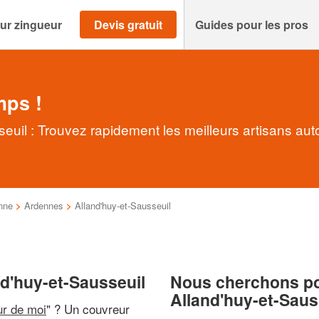
ur zingueur
Devis gratuit
Guides pour les pros
mps !
euil : Trouvez rapidement les meilleurs artisans aut
nne
>
Ardennes
>
Alland'huy-et-Sausseuil
nd'huy-et-Sausseuil
Nous cherchons pou
Alland'huy-et-Saus
ur de moi
" ? Un couvreur