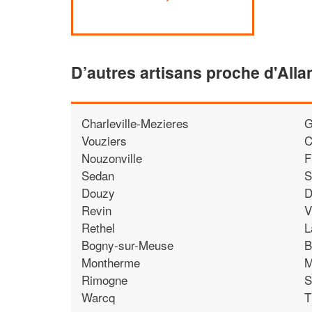
D’autres artisans proche d'Alla
Charleville-Mezieres
G
Vouziers
C
Nouzonville
F
Sedan
S
Douzy
D
Revin
V
Rethel
L
Bogny-sur-Meuse
B
Montherme
M
Rimogne
S
Warcq
T