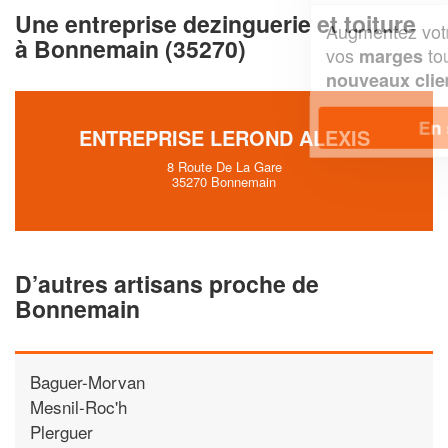
Une entreprise dezinguerie et toiture
Augmentez votre
et
chiffre d'affaires
à Bonnemain (35270)
vos
tout en gagnant de
marges
!
nouveaux clients
En savoir plus
ENTREPRISE LEROND ALEXIS
8 Route De La Gare
35270 Bonnemain
D’autres artisans proche de
Bonnemain
Baguer-Morvan
Mesnil-Roc'h
Plerguer