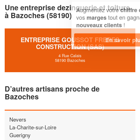
Une entreprise dezinguerie et toiture
Augmentez votre
et
chiffre d'affaires
à Bazoches (58190)
vos
tout en gagnant de
marges
!
nouveaux clients
ENTREPRISE GOUSSOT FRERES
En savoir plus
CONSTRUCTION (SAS)
4 Rue Calais
58190 Bazoches
D’autres artisans proche de
Bazoches
Nevers
La-Charite-sur-Loire
Guerigny