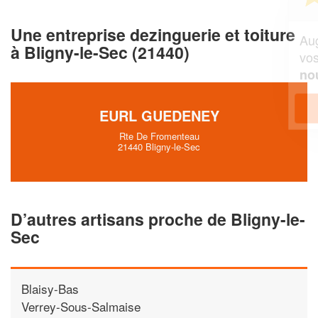
professionnel ?
Une entreprise dezinguerie et toiture
Augmentez votre
e
chiffre d'affaires
à Bligny-le-Sec (21440)
vos
tout en gagnant de
marges
!
nouveaux clients
En savoir plus
EURL GUEDENEY
Rte De Fromenteau
21440 Bligny-le-Sec
D’autres artisans proche de Bligny-le-
Sec
Blaisy-Bas
Verrey-Sous-Salmaise