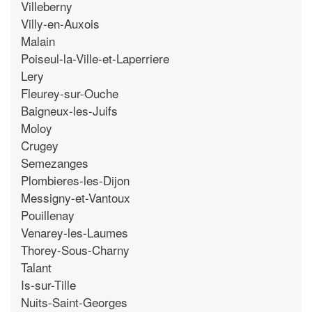
Villeberny
Villy-en-Auxois
Malain
Poiseul-la-Ville-et-Laperriere
Lery
Fleurey-sur-Ouche
Baigneux-les-Juifs
Moloy
Crugey
Semezanges
Plombieres-les-Dijon
Messigny-et-Vantoux
Pouillenay
Venarey-les-Laumes
Thorey-Sous-Charny
Talant
Is-sur-Tille
Nuits-Saint-Georges