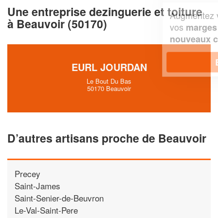
Une entreprise dezinguerie et toiture
Augmentez votre
et
chiffre d'affaires
à Beauvoir (50170)
vos
tout en gagnant de
marges
!
nouveaux clients
En savoir plus
EURL JOURDAN
Le Bout Du Bas
50170 Beauvoir
D’autres artisans proche de Beauvoir
Precey
Saint-James
Saint-Senier-de-Beuvron
Le-Val-Saint-Pere