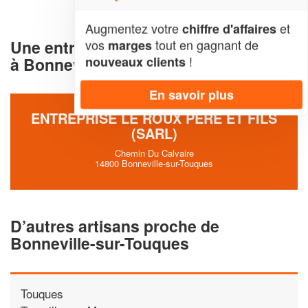
Augmentez votre
et
chiffre d'affaires
Une entreprise dezinguerie et toiture
vos
tout en gagnant de
marges
!
à Bonneville-sur-Touques (14800)
nouveaux clients
En savoir plus
ENTREPRISE LE ROUX PERE ET FILS
(SARL)
Chemin Du Calvaire
14800 Bonneville-sur-Touques
D’autres artisans proche de
Bonneville-sur-Touques
Touques