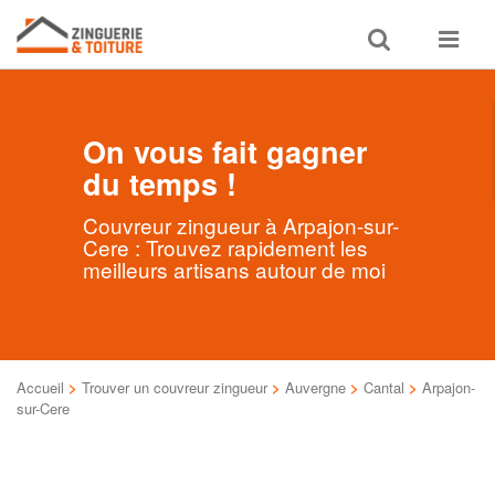
Toggle
Toggle
search
navigat
On vous fait gagner
du temps !
Couvreur zingueur à Arpajon-sur-
Cere : Trouvez rapidement les
meilleurs artisans autour de moi
Accueil
>
Trouver un couvreur zingueur
>
Auvergne
>
Cantal
>
Arpajon-
sur-Cere