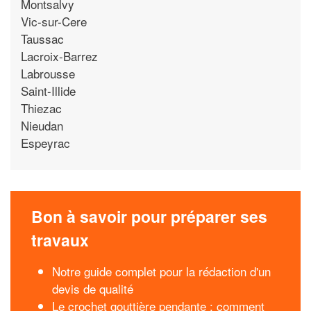
Montsalvy
Vic-sur-Cere
Taussac
Lacroix-Barrez
Labrousse
Saint-Illide
Thiezac
Nieudan
Espeyrac
Bon à savoir pour préparer ses
travaux
Notre guide complet pour la rédaction d'un
devis de qualité
Le crochet gouttière pendante : comment