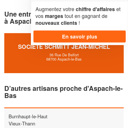
Augmentez votre
et
chiffre d'affaires
Une entreprise dezinguerie et toiture
vos
tout en gagnant de
marges
à Aspach-le-Bas (68700)
!
nouveaux clients
En savoir plus
SOCIÉTÉ SCHMITT JEAN-MICHEL
36 Rue De Belfort
68700 Aspach-le-Bas
D’autres artisans proche d'Aspach-le-
Bas
Burnhaupt-le-Haut
Vieux-Thann