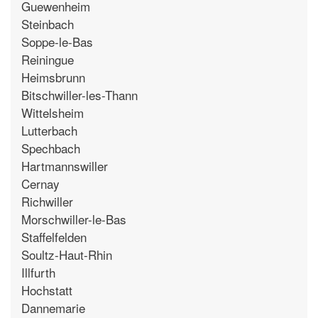
Guewenheim
Steinbach
Soppe-le-Bas
Reiningue
Heimsbrunn
Bitschwiller-les-Thann
Wittelsheim
Lutterbach
Spechbach
Hartmannswiller
Cernay
Richwiller
Morschwiller-le-Bas
Staffelfelden
Soultz-Haut-Rhin
Illfurth
Hochstatt
Dannemarie