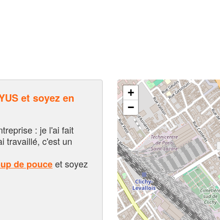
+
US et soyez en
−
eprise : je l'ai fait
i travaillé, c'est un
et soyez
oup de pouce