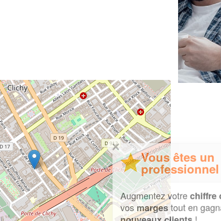
✕
Vous êtes un
professionnel ?
Augmentez votre
et
chiffre d'affaires
vos
tout en gagnant de
marges
!
nouveaux clients