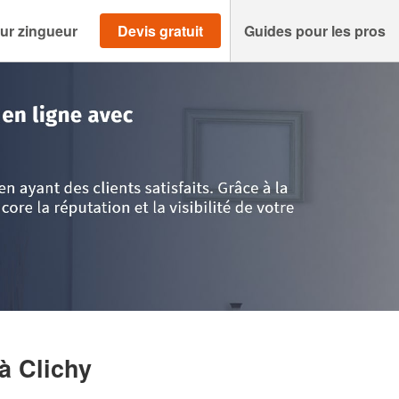
ur zingueur
Devis gratuit
Guides pour les pros
auts de Seine
>
Clichy
>
Entreprise XERYUS (SAS)
à Clichy