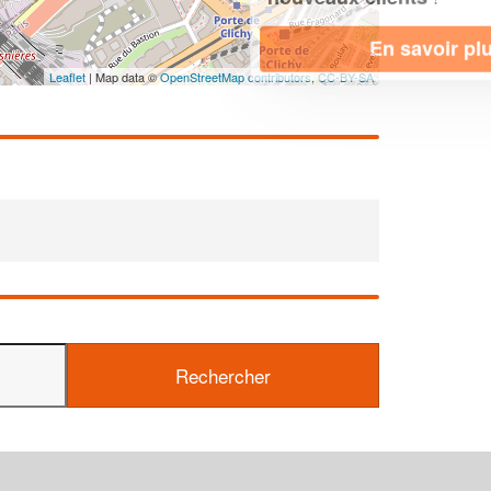
En savoir plus
Leaflet
| Map data ©
OpenStreetMap contributors,
CC-BY-SA