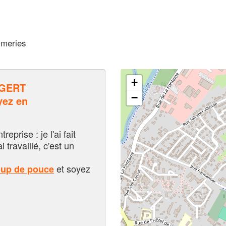
ymeries
+
IGERT
−
ez en
eprise : je l'ai fait
i travaillé, c'est un
et soyez
oup de pouce