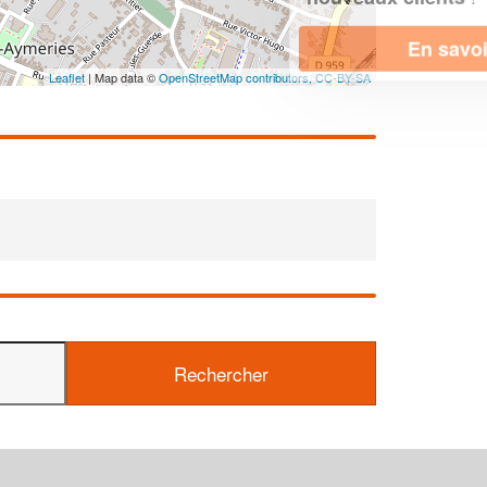
En savoir plus
Leaflet
| Map data ©
OpenStreetMap contributors,
CC-BY-SA