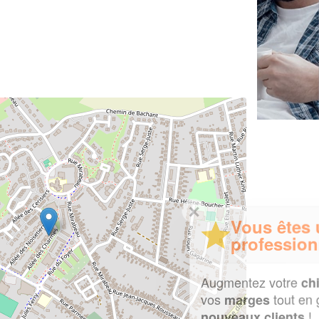
✕
Vous êtes un
professionnel ?
Augmentez votre
et
chiffre d'affaires
vos
tout en gagnant de
marges
!
nouveaux clients