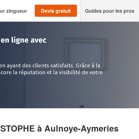
ur zingueur
Devis gratuit
Guides pour les pros
is
>
Nord
>
Aulnoye-Aymeries
>
Entreprise WEIGERT CHRISTOPHE
RISTOPHE
à Aulnoye-Aymeries