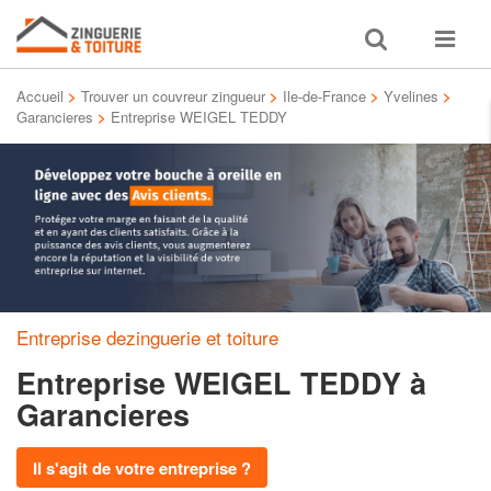
Toggle
Toggle
search
navigat
Accueil
>
Trouver un couvreur zingueur
>
Ile-de-France
>
Yvelines
>
Garancieres
>
Entreprise WEIGEL TEDDY
Entreprise dezinguerie et toiture
Entreprise WEIGEL TEDDY
à
Garancieres
Il s'agit de votre entreprise ?