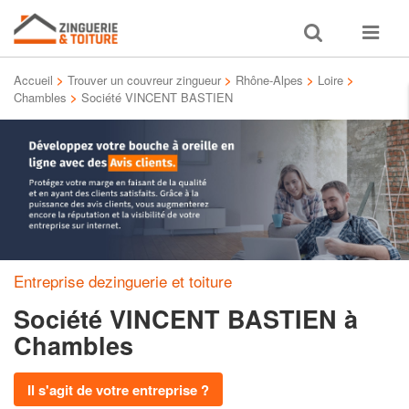
Toggle
Toggle
search
navigat
Accueil
>
Trouver un couvreur zingueur
>
Rhône-Alpes
>
Loire
>
Chambles
>
Société VINCENT BASTIEN
Entreprise dezinguerie et toiture
Société VINCENT BASTIEN
à
Chambles
Il s'agit de votre entreprise ?