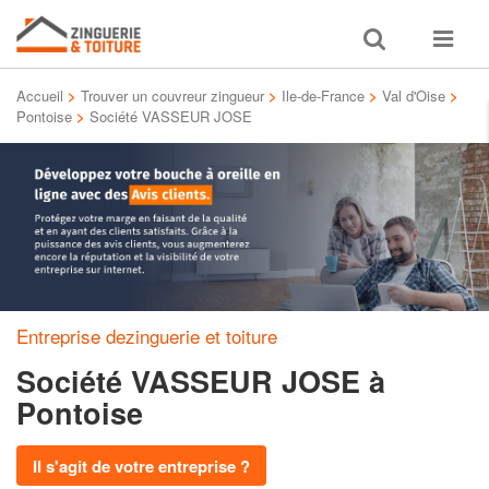
Toggle
Toggle
search
navigat
Accueil
>
Trouver un couvreur zingueur
>
Ile-de-France
>
Val d'Oise
>
Pontoise
>
Société VASSEUR JOSE
Entreprise dezinguerie et toiture
Société VASSEUR JOSE
à
Pontoise
Il s'agit de votre entreprise ?