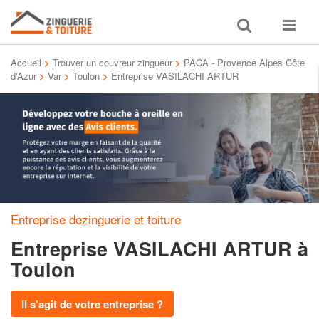
Toggle
Toggle
search
navigat
Accueil
>
Trouver un couvreur zingueur
>
PACA - Provence Alpes Côte
d'Azur
>
Var
>
Toulon
>
Entreprise VASILACHI ARTUR
Entreprise dezinguerie et toiture
Entreprise VASILACHI ARTUR
à
Toulon
Il s'agit de votre entreprise ?