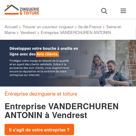
Toggle
Toggle
search
navigat
Accueil
>
Trouver un couvreur zingueur
>
Ile-de-France
>
Seine-et-
Marne
>
Vendrest
>
Entreprise VANDERCHUREN ANTONIN
Entreprise dezinguerie et toiture
Entreprise VANDERCHUREN
ANTONIN
à Vendrest
Il s'agit de votre entreprise ?