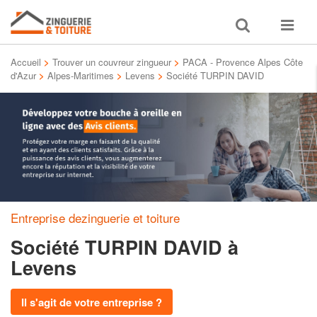
Toggle
Toggle
search
navigat
Accueil
>
Trouver un couvreur zingueur
>
PACA - Provence Alpes Côte
d'Azur
>
Alpes-Maritimes
>
Levens
>
Société TURPIN DAVID
Entreprise dezinguerie et toiture
Société TURPIN DAVID
à
Levens
Il s'agit de votre entreprise ?