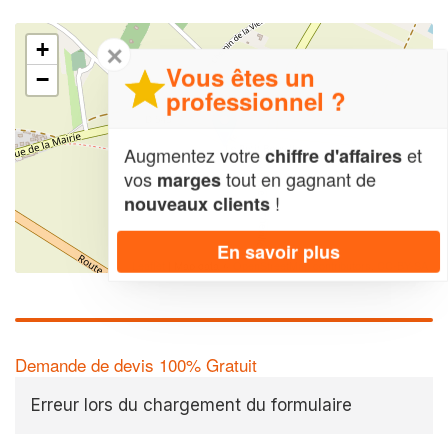
+
✕
Vous êtes un
−
professionnel ?
Augmentez votre
et
chiffre d'affaires
vos
tout en gagnant de
marges
!
nouveaux clients
En savoir plus
Leaflet
| Map data ©
OpenStreetMap contributors,
CC-BY-SA
Demande de devis 100% Gratuit
Erreur lors du chargement du formulaire