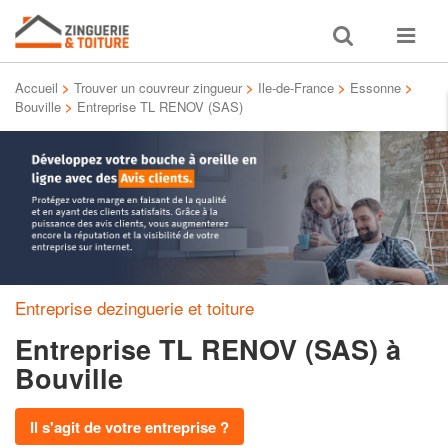
Toggle
Toggle
search
navigat
Accueil
>
Trouver un couvreur zingueur
>
Ile-de-France
>
Essonne
>
Bouville
>
Entreprise TL RENOV (SAS)
Entreprise dezinguerie et toiture
Entreprise TL RENOV (SAS)
à
Bouville
Il s'agit de votre entreprise ?