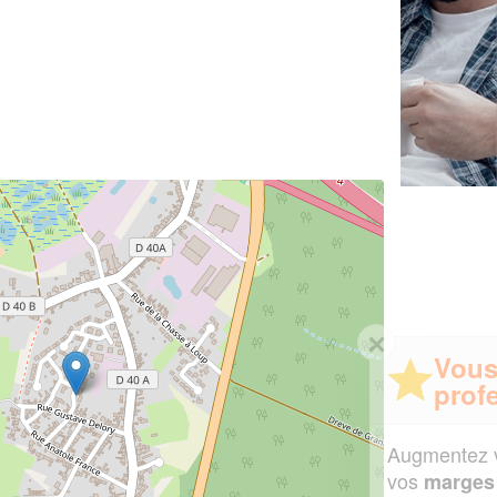
✕
Vous êtes un
professionnel ?
Augmentez votre
et
chiffre d'affaires
vos
tout en gagnant de
marges