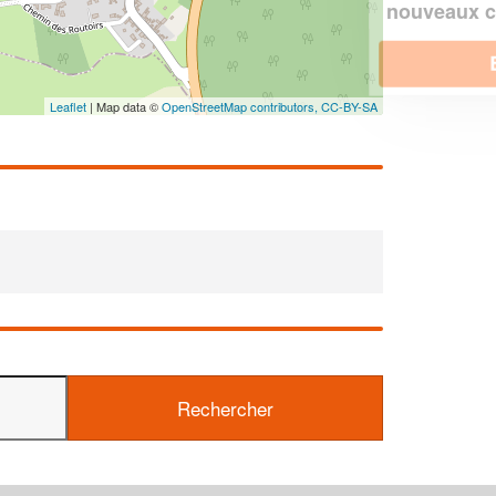
!
nouveaux clients
En savoir plus
Leaflet
| Map data ©
OpenStreetMap contributors,
CC-BY-SA