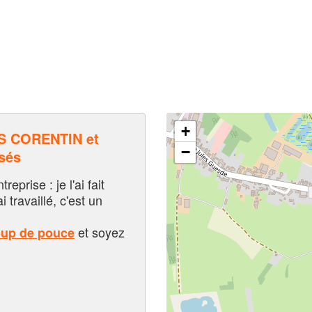
+
S CORENTIN et
−
sés
eprise : je l'ai fait
i travaillé, c'est un
et soyez
oup de pouce