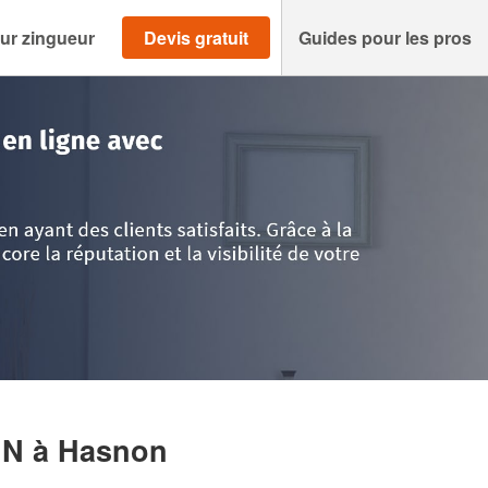
ur zingueur
Devis gratuit
Guides pour les pros
is
>
Nord
>
Hasnon
>
Entreprise THYS CORENTIN
IN
à Hasnon