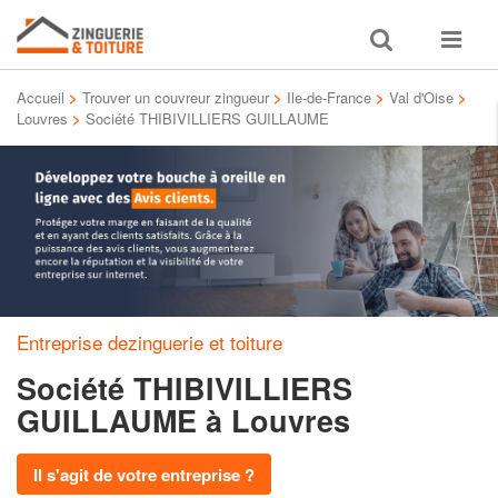
Toggle
Toggle
search
navigat
Accueil
>
Trouver un couvreur zingueur
>
Ile-de-France
>
Val d'Oise
>
Louvres
>
Société THIBIVILLIERS GUILLAUME
Entreprise dezinguerie et toiture
Société THIBIVILLIERS
GUILLAUME
à Louvres
Il s'agit de votre entreprise ?